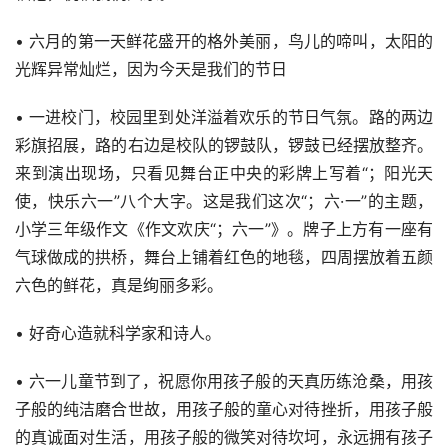
• 六月的第一天鲜花盛开的格外美丽，鸟儿的啼叫，太阳的
光辉异常灿烂，因为今天是我们的节日
• 一进校门，校园里到处洋溢着欢乐的节日气氛。路的两边
彩旗招展，路的右边是校队的锣鼓队，锣鼓已经摆放整齐。
来到演出现场，只看见舞台正中央的彩牌上写着“；阳光天
使，快乐六一”八个大字。这是我们这次“；六·一”的主题，
小学三年级作文《作文欢庆“；六一”》。牌子上方有一座有
气球做成的拱桥，舞台上铺着红色的地毯，四周摆放着五颜
六色的鲜花，真是绚丽多彩。
• 好奇心造就科学家和诗人。
• 六一儿童节到了，祝愿你用孩子般的天真历练沧桑，用孩
子般的纯洁磨合世故，用孩子般的童心对待挫折，用孩子般
的真诚面对生活，用孩子般的微笑对待坎坷，永远拥有孩子