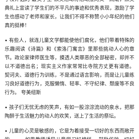
典礼上宣读了学生们的不平凡的事迹和优秀表现，激励了学
生也感动了老师和家长，让我们不得不称赞小小年纪的他们
真的挺棒！
• 有些人，就连儿童文学都能使他们腐化，他们带着特殊的
乐趣阅读《诗篇》和《索洛门寓言》里那些挑动人心的章
节。政论家律师医生等，摸透人类罪恶的全部秘密，却并不
以不道德出名；现实主义作家常常比寺院方丈更有道德。 
契诃夫、道德行为训练，不是通过语言影响，而是让儿童练
习良好道德行为，克服懒惰、轻率、不守纪律、颓废等不良
行为。 夸美纽斯
• 孩子们无忧无虑的笑声，有如一股淙淙流动的泉水，把那
陶醉于生活魅力的动人的欢笑，送上了生活的祭坛。
• 儿童的心灵是敏感的，它是为着接受一切好的东西而敞开