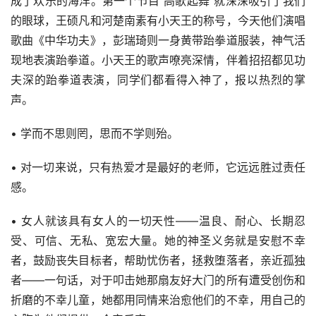
成了欢乐的海洋。第一个节目“高歌起舞”就深深吸引了我们
的眼球，王硕凡和河楚南素有小天王的称号，今天他们演唱
歌曲《中华功夫》，彭瑞琦则一身黄带跆拳道服装，神气活
现地表演跆拳道。小天王的歌声嘹亮深情，伴着招招都见功
夫深的跆拳道表演，同学们都看得入神了，报以热烈的掌
声。
• 学而不思则罔，思而不学则殆。
• 对一切来说，只有热爱才是最好的老师，它远远胜过责任
感。
• 女人就该具有女人的一切天性——温良、耐心、长期忍
受、可信、无私、宽宏大量。她的神圣义务就是安慰不幸
者，鼓励丧失目标者，帮助忧伤者，拯救堕落者，亲近孤独
者——一句话，对于叩击她那扇友好大门的所有遭受创伤和
折磨的不幸儿童，她都用同情来治愈他们的不幸，用自己的