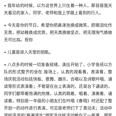
• 我年幼的时候，以为这世界上只住着一种人，那就是我天
天看见的家人、同学、老师和我上学路上看到的行人。
• 今天是你的节日，希望你把鼻涕泡换成微笑，把眼泪化作
无畏，把幼稚换成优质，把天真换做坚贞，把无理淘气换做
无可比拟。祝你
• 儿童是进入天堂的钥匙。
• 八点多的时候一切准备就绪，演出开始了，小学各班以方
队的形式整齐的坐在 操场上，认真的观看着，表演着，整
场庆祝活动包括快板、歌舞、器乐、合唱以及诗歌吟唱、诵
读等形式表演着；不管是在台上表演的，还是台下诵读的，
同学们都带着饱满的热情，认真的跳着、唱着、演奏着、诵
读着，特别是一年级的小朋友们在吟唱《春晓》时还配了整
齐划一的动作进行表演，可见是老师们下了真功夫；活动中
学校评选的“最美学生”颁奖活动将活动推向又一高潮，颁奖