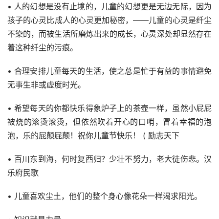
• 人的幻想是没有止境的，儿童的幻想更是无边无际，因为
孩子的心灵比成人的心灵更加秘密，——儿童的心灵是纤尘
不染的，而被生活所磨炼出来的成长，心灵深处却显然存在
着这种纤尘的污痕。
• 合理安排儿童每天的生活，使之总是忙于有益的事情避免
无事生非或虚度时光。
• 希望每天的你都快乐得象炉子上的茶壶一样，虽然小屁屁
被烧的滚烫滚烫，但依然吹着开心的口哨，冒着幸福的泡
泡，乐的屁颠屁颠！祝你儿童节快乐！ ( 励志天下
• 百川东到海，何时复西归？少壮不努力，老大徒伤悲。汉
乐府民歌
• 儿童喜欢尘土，他们的整个身心像花朵一样渴求阳光。