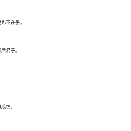
我也不在乎。
然后君子。
习成绩。