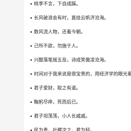
• 桃李不言，下自成蹊。
• 长风破浪会有时，直挂云帆济沧海。
• 数风流人物，还看今朝。
• 己所不欲，勿施于人。
• 兴酣落笔摇五岳，诗成笑傲凌沧海。
• 时间对于我来说是很宝贵的，用经济学的眼光
• 君子爱财，取之有道。
• 鞠躬尽瘁，死而后已。
• 君子坦荡荡，小人长戚戚。
• 民为贵，社稷次之，君为轻。