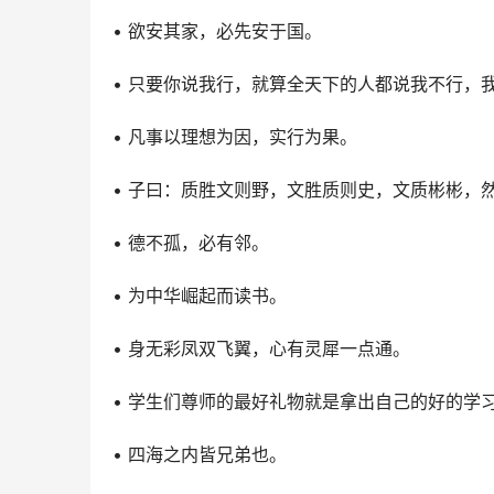
• 欲安其家，必先安于国。
• 只要你说我行，就算全天下的人都说我不行，
• 凡事以理想为因，实行为果。
• 子曰：质胜文则野，文胜质则史，文质彬彬，
• 德不孤，必有邻。
• 为中华崛起而读书。
• 身无彩凤双飞翼，心有灵犀一点通。
• 学生们尊师的最好礼物就是拿出自己的好的学
• 四海之内皆兄弟也。