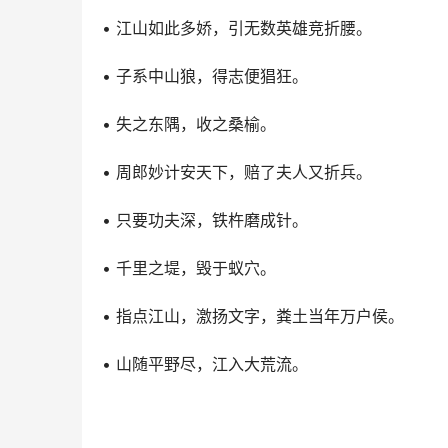
• 江山如此多娇，引无数英雄竞折腰。
• 子系中山狼，得志便猖狂。
• 失之东隅，收之桑榆。
• 周郎妙计安天下，赔了夫人又折兵。
• 只要功夫深，铁杵磨成针。
• 千里之堤，毁于蚁穴。
• 指点江山，激扬文字，粪土当年万户侯。
• 山随平野尽，江入大荒流。