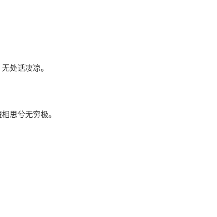
，无处话凄凉。
短相思兮无穷极。