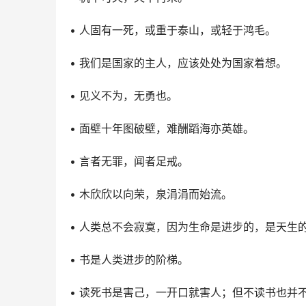
• 人固有一死，或重于泰山，或轻于鸿毛。
• 我们是国家的主人，应该处处为国家着想。
• 见义不为，无勇也。
• 面壁十年图破壁，难酬蹈海亦英雄。
• 言者无罪，闻者足戒。
• 木欣欣以向荣，泉涓涓而始流。
• 人类总不会寂寞，因为生命是进步的，是天生
• 书是人类进步的阶梯。
• 读死书是害己，一开口就害人；但不读书也并