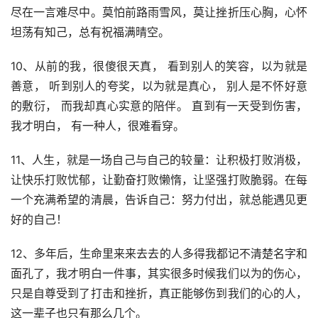
尽在一言难尽中。莫怕前路雨雪风，莫让挫折压心胸，心怀
坦荡有知己，总有祝福满晴空。
10、从前的我，很傻很天真， 看到别人的笑容，以为就是
善意， 听到别人的夸奖，以为就是真心， 别人是不怀好意
的敷衍， 而我却真心实意的陪伴。 直到有一天受到伤害，
我才明白， 有一种人，很难看穿。
11、人生，就是一场自己与自己的较量：让积极打败消极，
让快乐打败忧郁，让勤奋打败懒惰，让坚强打败脆弱。在每
一个充满希望的清晨，告诉自己：努力付出，就总能遇见更
好的自己！
12、多年后，生命里来来去去的人多得我都记不清楚名字和
面孔了，我才明白一件事，其实很多时候我们以为的伤心，
只是自尊受到了打击和挫折，真正能够伤到我们的心的人，
这一辈子也只有那么几个。