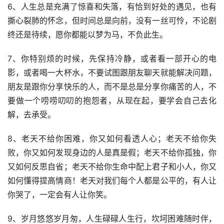
6、人生总是充满了惊喜和失落，有恰到好处的遇见，也有
撕心裂肺的怀念，但时间总是向前，没有一丝可怜，不论剧
终还是待续，愿你都能以梦为马，不负此生。
7、你特别烦的时候，先保持冷静，或者看一部开心的电
影，或者喝一大杯水，不要试图跟朋友聊天就能解决问题，
朋友是跟你分享快乐的人，而不是总是分享你痛苦的人，不
要做一个唠唠叨叨的抱怨者，从现在起，要学会自己去化
解，去承受。
8、老天不给你困难，你又如何看透人心；老天不给你失
败，你又如何发现身边的人是真是假；老天不给你孤独，你
又如何反思自省；老天不给你生命中配上君子和小人，你又
如何懂得提高情商！老天对我们每个人都是公平的，有人让
你哭了，一定会有人让你笑。
9、岁月悠悠岁月匆，人生碌碌人生行，坎坷困难随时伴，