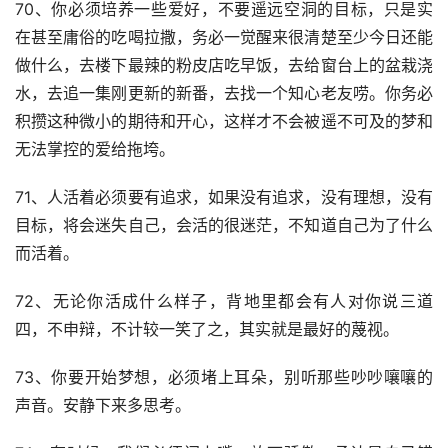
70、你必须培养一些爱好，不要遥远空洞的目标，只是实
在甚至庸俗的吃喝拉撒，务必一觉醒来很清楚至少今日还能
做什么，去楼下最辣的粉皮店吃早饭，去给窗台上的盆栽浇
水，去追一集刚更新的新番，去找一个知心老友唠。你务必
积攒这种微小的期待和开心，这样才不会被遥不可及的梦和
无法掌控的爱给拖垮。
71、人活着必须要有追求，如果没有追求，没有理想，没有
目标，将会迷失自己，会活的很迷茫，不知道自己为了什么
而活着。
72、无论你活成什么样子，背地里都会有人对你说三道
四，不申辩，不计较一笑了之，其实就是最好的蔑视。
73、你要开始梦想，必须堵上耳朵，别听那些吵吵嚷嚷的
声音。安静下来多思考。