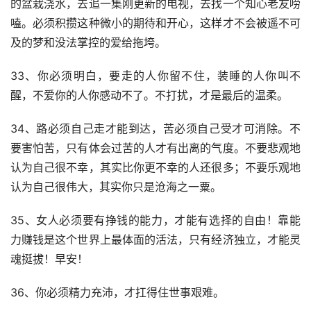
的盆栽浇水，去追一集刚更新的电视，去找一个知心老友唠
嗑。必须积攒这种微小的期待和开心，这样才不会被遥不可
及的梦和没法掌控的爱给拖垮。
33、你必须明白，要走的人你留不住，装睡的人你叫不
醒，不爱你的人你感动不了。不打扰，才是最后的温柔。
34、路必须自己走才能到达，苦必须自己受才可消除。不
要害怕苦，只有体会过苦的人才有出离的气度。不要悲观地
认为自己很不幸，其实比你更不幸的人还很多；不要乐观地
认为自己很伟大，其实你只是沧海之一粟。
35、女人必须要有挣钱的能力，才能有选择的自由！靠能
力赚钱是这个世界上最体面的活法，只有经济独立，才能灵
魂挺拔！早安！
36、你必须精力充沛，才扛得住世事艰难。