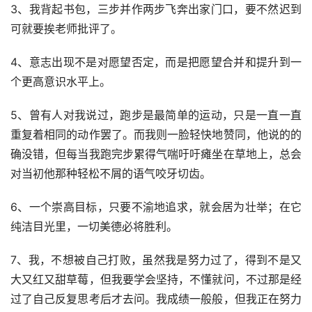
3、我背起书包，三步并作两步飞奔出家门口，要不然迟到
可就要挨老师批评了。
4、意志出现不是对愿望否定，而是把愿望合并和提升到一
个更高意识水平上。
5、曾有人对我说过，跑步是最简单的运动，只是一直一直
重复着相同的动作罢了。而我则一脸轻快地赞同，他说的的
确没错，但每当我跑完步累得气喘吁吁瘫坐在草地上，总会
对当初他那种轻松不屑的语气咬牙切齿。
6、一个崇高目标，只要不渝地追求，就会居为壮举；在它
纯洁目光里，一切美德必将胜利。
7、我，不想被自己打败，虽然我是努力过了，得到不是又
大又红又甜草莓，但我要学会坚持，不懂就问，不过那是经
过了自己反复思考后才去问。我成绩一般般，但我正在努力