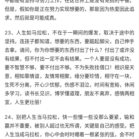
中都是有坚持与努力工作，在这世界上是没有免费的午餐。
但是，假如你是正在努力实现想要的，那是因为热爱因此追
求，然后就是可能成真。
23、人生如马拉松，不在于一瞬间的爆发，取决于途中的
坚持。连孩子都知道，想要的东西，要踮起脚尖，自己伸手
去拿。请问，你为你想要的东西付出了什么？付出了或许没
有结果，但不付出一定不会有结果。一个人要是没有成功，
要不智慧不够，要不付出不够。不为失败找借口！相识是天
意，相知靠情谊，友情常相聚，缘分要珍惜，相守在一块，
生死不分离，开心少忧郁，伤感不泪泣，时间有宽裕，休闲
多学习，读书长见识，博学懂道理，朋友不离弃，感情两相
宜，人生更壮丽！
24、别把人生当马拉松，快一些慢一些没那么要紧，输和
赢并不重要，被别人超过也无所谓，关键是自己的感受。把
人生当成马拉松，你心中会时时绷着一根紧张的弦，会不时