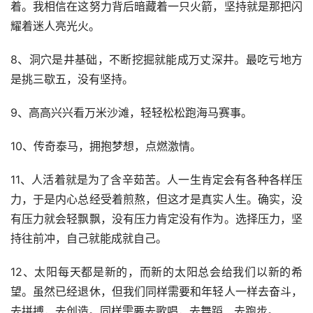
着。我相信在这努力背后暗藏着一只火箭，坚持就是那把闪
耀着迷人亮光火。
8、洞穴是井基础，不断挖掘就能成万丈深井。最吃亏地方
是挑三歇五，没有坚持。
9、高高兴兴看万米沙滩，轻轻松松跑海马赛事。
10、传奇泰马，拥抱梦想，点燃激情。
11、人活着就是为了含辛茹苦。人一生肯定会有各种各样压
力，于是内心总经受着煎熬，但这才是真实人生。确实，没
有压力就会轻飘飘，没有压力肯定没有作为。选择压力，坚
持往前冲，自己就能成就自己。
12、太阳每天都是新的，而新的太阳总会给我们以新的希
望。虽然已经退休，但我们同样需要和年轻人一样去奋斗，
去拼搏，去创造。同样需要去歌唱，去舞蹈、去跑步。