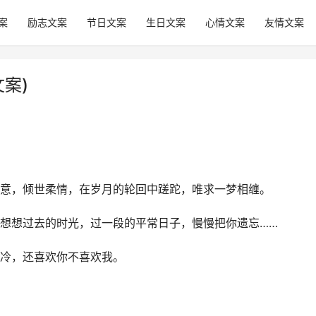
案
励志文案
节日文案
生日文案
心情文案
友情文案
案)
痴意，倾世柔情，在岁月的轮回中蹉跎，唯求一梦相缠。
子想想过去的时光，过一段的平常日子，慢慢把你遗忘……
人冷，还喜欢你不喜欢我。