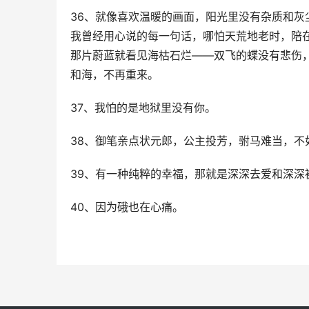
36、就像喜欢温暖的画面，阳光里没有杂质和
我曾经用心说的每一句话，哪怕天荒地老时，陪
那片蔚蓝就看见海枯石烂——双飞的蝶没有悲伤
和海，不再重来。
37、我怕的是地狱里没有你。
38、御笔亲点状元郎，公主投芳，驸马难当，不
39、有一种纯粹的幸福，那就是深深去爱和深深
40、因为硪也在心痛。