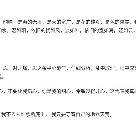
色，韵味，是海的无垠，是天的宽广，是花的纯真，是色的淡美，
如水，温如阳，依旧的忧如风，淡如叶，依旧的宽如海，轻如云
气，忍一时之痛，忍之余平心静气，仔细分析，乱中取理，闹中成
成。
死心，不要让我伤心，你是我的甜心，希望过得开心，这代表我真
， 我不去为谁歇斯底里， 我只要守着自己的地老天荒。