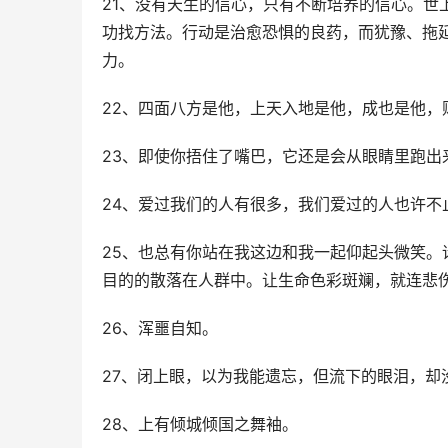
21、没有天生的信心，只有不断培养的信心。世
功找方法。行动是治愈恐惧的良药，而犹豫、拖
力。
22、四面八方是他，上天入地是他，成也是他，
23、即使你捂住了嘴巴，它还是会从眼睛里跑出
24、爱过我们的人有很多，我们爱过的人也许
25、也总有你站在我这边和我一起仰起头微笑
目的的散落在人群中。让生命色彩斑斓，就连悲
26、浑噩自知。
27、闭上眼，以为我能遗忘，但流下的眼泪，却
28、上有倾城倾国之舞袖。