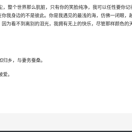
灰尘，整个世界那么肮脏，只有你的笑脸纯净，我可以任性要你记
在你我身边的不是彼此。你是我遇见的最浅的海，仿佛一闭眼，
，因为看不到离别的泪光，我拥有无上的快乐，尽管那样颜色的
如归乡，与妻务蚕桑。
被爱。