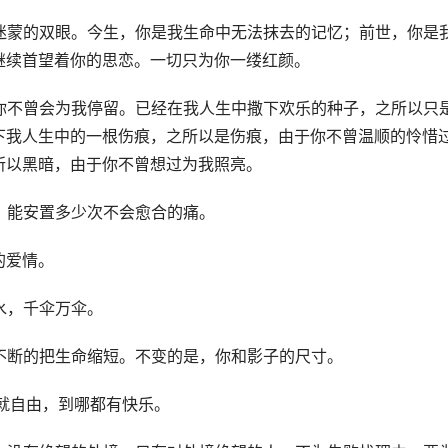
迷蒙的双眼。今生，你是我生命中无法抹去的记忆；前世，你是
继续首望着你的思恋。一切只为你一缕红颜。
你不曾会为我停留。已经在我人生中撒下欢乐的种子，之所以只
下我人生中的一根伤痕，之所以是伤痕，由于你不曾温顺的怜惜
所以黑暗，由于你不曾想过为我照亮。
，能安置多少次不会愈合的痛。
的爱情。
水，千伞万伞。
不断的把生命缩短。不变的是，你和影子的尺寸。
就自由，到哪都有快乐。