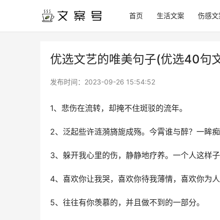
首页
生活文案
伤感文
优选文艺的唯美句子(优选40句文
发布时间：
2023-09-26 15:54:52
1、悲伤在流转，却掩不住斑驳的流年。
2、泛起些许涟漪旖旎成殇。今霄谁与醉？一眸
3、躲开我心里的伤，静静地疗养。一个人这样
4、喜欢你让我哭，喜欢你待我薄情，喜欢你为
5、往往有你羡慕的，并且做不到的一部分。