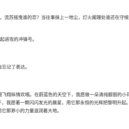
苏，流苏摇曳谁的恋？当往事抹上一地尘，灯火阑珊处谁还在守候
发起进攻的冲锋号。
会忘记了表达。
翅飞翔纵情欢唱。在蔚蓝色的天空下，我愿做一朵清纯靓丽的小
下，我愿著一颗闪闪发光的晨星，用它那永恒的光辉把黎明升起
用它那渺小的力量滋润着大地。