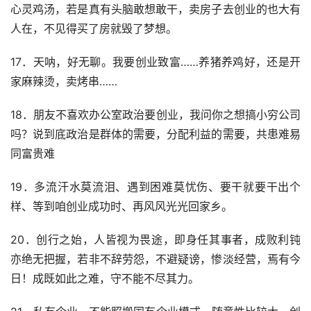
心灵鸡汤，若是真有头脑敢想敢干，卖房子去创业的也大有
人在，不见得买了房就毁了梦想。
17．天呐，好无聊。我要创业致富……养猪养鸡好，还是开
家麻辣烫，卖烤串……
18．朋友不喜欢办公室政治要创业，我问你之想搞小穷公司
吗？说到底政治是群体的需要，分配利益的需要，共患难易
同富贵难
19．多流汗水莫流泪、遇到困难莫忧伤、要干就要干出个
样、等到咱创业成功时、再风风光光回家乡。
20．创行之始，人皆视为畏途，即身任其事者，成败利钝
亦绝无把握，若非不辞劳怨，不避疑谤，惨淡经营，焉有今
日！成既如此之难，守不能不尽其力。