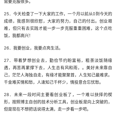
需要克服很多。
25．今天检查了一下大家的工作，一个月以前从0到今天的
成绩，我感到很欣慰，大家的努力，自己的付出。创业艰
难，但只有去实践才能一步一步克服重重困难，这个点吃
饭，我都高兴！
26．我要创业，我要点亮生活。
27．带着梦想创业去，勤俭节约盼富裕，粗荼淡饭随缘
遇，再苦再累撑下去，人生总有风和雨，。美好未来靠自
己，茫茫人海独自走，有缘才能聚聚首，人生知己最难求。
千金难买情和愁，人逢知己千杯少，情投意合忘忧愁。
28．未来一段时间主要看创业板了，一个难以抉择的楔
形，按照博主自创的技术分析工具，创业板是向上突破的，
但是现在不想把话说得太满，走一步看一步吧。