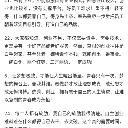
21．私有企业，不能照搬国有企业模式，随意性比较大，创
业也比较难，没有支撑平台，好员工难求！重不得！轻不
得！什么都要靠自己，得身先士卒，率先垂范一步步把员工
朝着既定目标引导，打造自己的品牌。
22．大家都知道，创业不易，不仅需要资金，需要技术，
更需要有一个好产品或者好服务。然而，草根的创业往往是
白手起家，甚至凭着一碗稀饭作本钱，就能创出一番事业。
一碗白粥，两个红枣，三言两语，一定成功!
5．让梦想极致，才能让人生曜出能量。青春只有一次，梦
想的舞台上，舍我其谁。敢做梦才敢让理想成真，敢幻想才
敢无悔拼搏。选秀、创业，拥有属于自己的人生轨迹，让难
以复制的青春成为永恒！
24．每个人都有软肋，我自己的软肋我很清楚。自主创业
难就难在什么都得自己去干、去突破。这个真的需要时间，