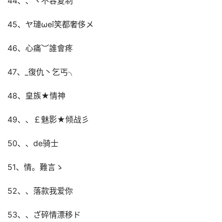
44、、ヾ不容复制
45、ヤ璉ωеǐ笑都奢侈メ
46、心痛︶誰會疼
47、_復仇丶乞丐╮
48、皇族★情神
49、、￡魅影★倾战彡
50、、de骑士
51、情。難言ゝ
52、、落款我爱你
53、、ざ碎情漂移ド