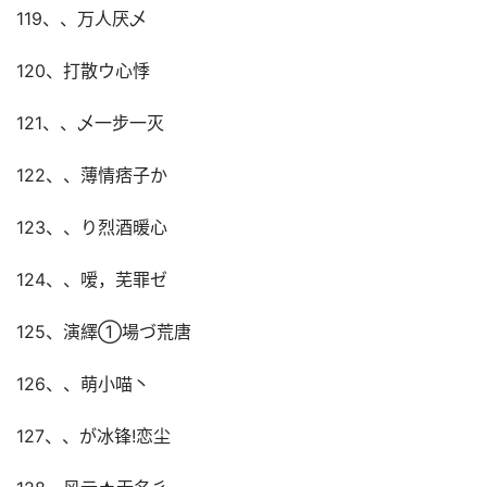
119、、万人厌乄
120、打散ウ心悸
121、、乄一步一灭
122、、薄情痞子か
123、、り烈酒暖心
124、、嗳，芜罪ゼ
125、演繹①場づ荒唐
126、、萌小喵丶
127、、が冰锋!恋尘