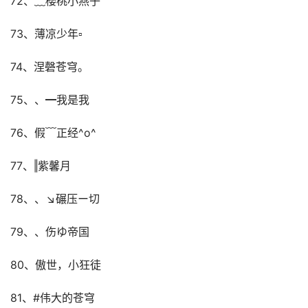
72、﹏櫻桃小燕子
73、薄凉少年▫
74、涅磬苍穹。
75、、━我是我
76、假﹋正经^o^
77、‖紫馨月
78、、↘碾压ー切
79、、伤ゆ帝国
80、傲世，小狂徒
81、#伟大的苍穹