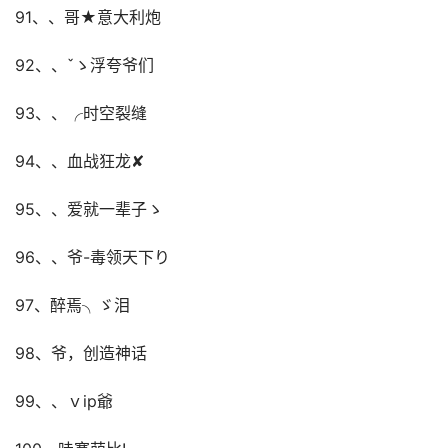
91、、哥★意大利炮
92、、ˇゝ浮夸爷们
93、、╭时空裂缝
94、、血战狂龙✘
95、、爱就一辈子ゝ
96、、爷-毒领天下り
97、醉焉╮ゞ泪
98、爷，创造神话
99、、ｖip爺