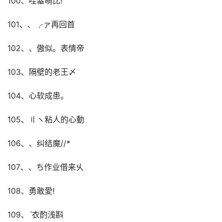
100、哇塞萌比!
101、、╭ァ再回首
102、、傲似。表情帝
103、隔壁的老王〆
104、心软成患。
105、〢ヽ粘人的心動
106、、纠结魔//*
107、、ち作业借来乆
108、勇敢愛!
109、ˊ衣酌浅斟