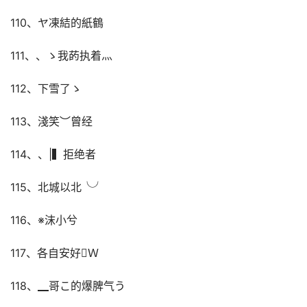
110、ヤ凍結的紙鶴
111、、ゝ我菂执着灬
112、下雪了ゝ
113、淺笑︶曾经
114、、|▍拒绝者
115、北城以北╰╯
116、※沫小兮
117、各自安好Ｗ
118、▁哥こ的爆脾气う