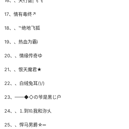
16、、天行健|飞飞
17、情有毒终↗
18、、℡绝地飞狐
19、、热血为霸i
20、、情缘传奇ゆ
21、、恨天魔君★
22、、白绒兔耳/)/)
23、——◆◇の爷是黑じ户
24、、⒈到⒑我和沵乆
25、、悍马男爵☆═