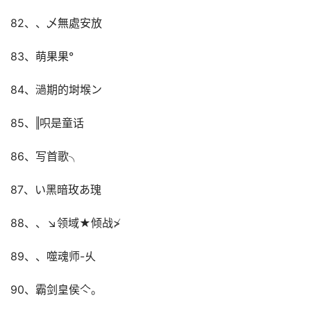
82、、乄無處安放
83、萌果果°
84、濄期的埘堠ン
85、‖呮是童话
86、写首歌╮
87、い黑暗玫あ瑰
88、、↘领域★倾战≯
89、、噬魂师-乆
90、霸剑皇侯亽。