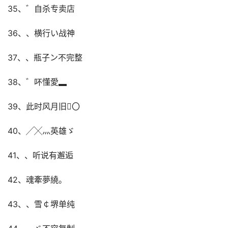
35、゛自杀专卖店
36、、横行い战神
37、、瓶子ン不完整
38、゛吥懂愛▂
39、此时风月旧〇
40、╱╳灬英雄ゞ
41、、听说有邂逅
42、魂牽夢繞。
43、、雪￠堺单纯