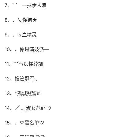
7、︶￣一抹伊人淚
8、、乀你狗★
9、、↘血精灵
10、、伱是演妓派━
11、︶ㄣ⒏懂緈諨
12、撸管冠军╮
13、*孤城殘留#
14、╱ 。淑女范er り
15、、♡黑名单♡