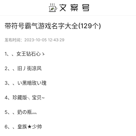
带符号霸气游戏名字大全(129个)
发布时间：
2023-10-05 12:43:29
1、、女王钻石心ゝ
2、、旧丿街凉风
3、、い黑暗玫い瑰
4、珍藏版╮宝贝~
5、、奶の瓶灬
6、、皇族★少帅