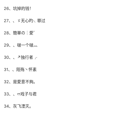
26、坑掉的钱！
27、、ゞ无心旳╮罪过
28、簡單の┊愛゛
29、、啵一个啵灬
30、、↗独行者╭
31、、陌殇丶怀素
32、是愛意不夠。
33、、➱戏子与君
34、灰飞湮灭。