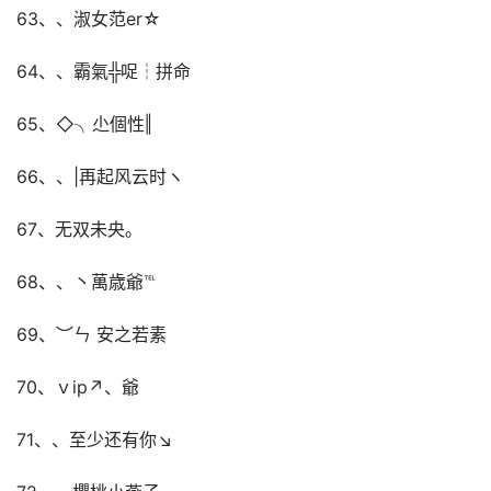
63、、淑女范er☆
64、、霸氣╬哫┆拼命
65、◇╮尐個性‖
66、、|再起风云时ヽ
67、无双未央。
68、、丶萬歳爺℡
69、︶ㄣ 安之若素
70、ｖip↗、爺
71、、至少还有你↘