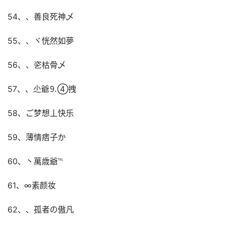
54、、善良死神乄
55、、ヾ恍然如夢
56、、乲枯骨乄
57、、尐爺⒐④拽
58、ご梦想丄快乐
59、薄情痞子か
60、丶萬歳爺℡
61、∞素颜妆
62、、孤者の傲凡